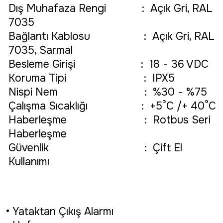
Dış Muhafaza Rengi
:
Açık Gri, RAL
7035
Bağlantı Kablosu
:
Açık Gri, RAL
7035, Sarmal
Besleme Girişi
:
18 - 36 VDC
Koruma Tipi
:
IPX5
Nispi Nem
:
%30 - %75
Çalışma Sıcaklığı
:
+5°C /+ 40°C
Haberleşme
:
Rotbus Seri
Haberleşme
Güvenlik
:
Çift El
Kullanımı
• Yataktan Çıkış Alarmı