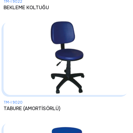
TM-I 9022
BEKLEME KOLTUĞU
TM-I 9020
TABURE (AMORTİSÖRLÜ)